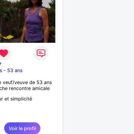
7
s
-
53 ans
 veuf/veuve de 53 ans
che rencontre amicale
 et simplicité
Voir le profil