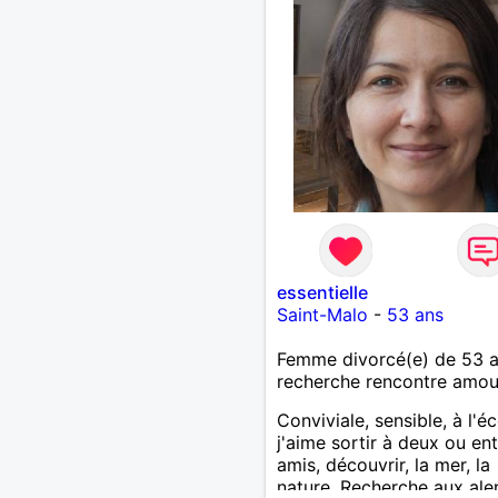
essentielle
Saint-Malo
-
53 ans
Femme divorcé(e) de 53 
recherche rencontre amo
Conviviale, sensible, à l'é
j'aime sortir à deux ou en
amis, découvrir, la mer, la
nature. Recherche aux ale