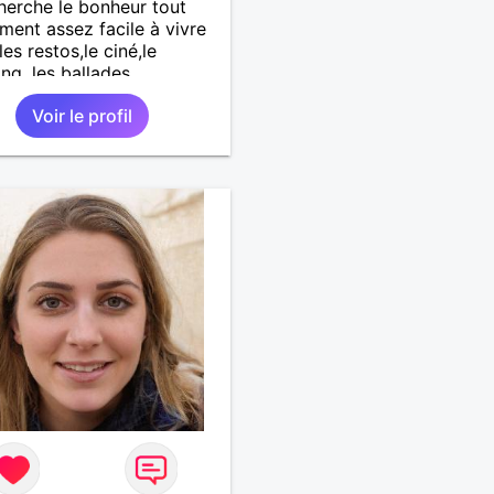
herche le bonheur tout
ment assez facile à vivre
les restos,le ciné,le
ng ,les ballades.
Voir le profil