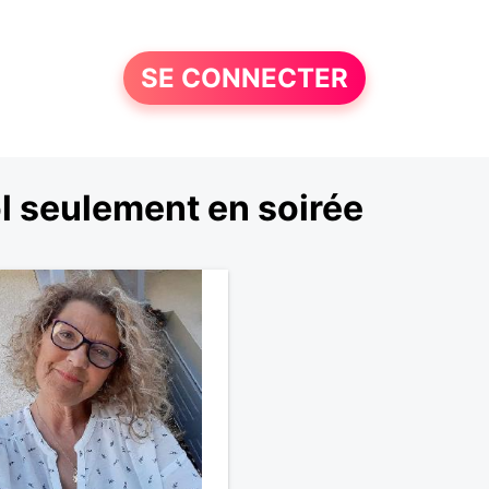
SE CONNECTER
l seulement en soirée