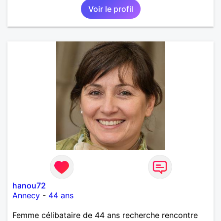
Voir le profil
sens de l'humour. Il saura me chouchouter et me
mettre en valeur, me donner son amour et attention.
Merci de m'avoir lu et à bientôt...
hanou72
Annecy
-
44 ans
Femme célibataire de 44 ans recherche rencontre