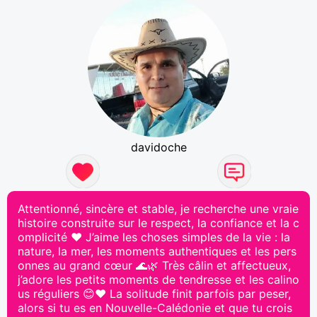
davidoche
Attentionné, sincère et stable, je recherche une vraie
histoire construite sur le respect, la confiance et la c
omplicité ❤️ J’aime les choses simples de la vie : la
nature, la mer, les moments authentiques et les pers
onnes au grand cœur 🌊🌿 Très câlin et affectueux,
j’adore les petits moments de tendresse et les calino
us réguliers 😊❤️ La solitude finit parfois par peser,
alors si tu es en Nouvelle-Calédonie et que tu crois