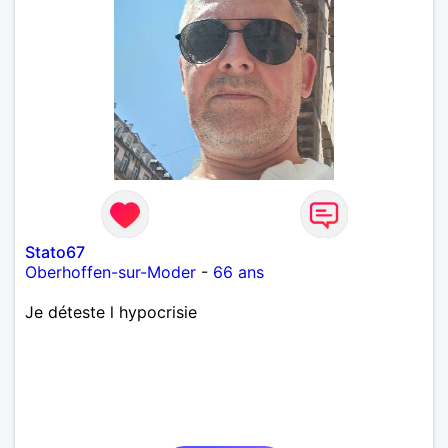
Stato67
Oberhoffen-sur-Moder
-
66 ans
Je déteste l hypocrisie