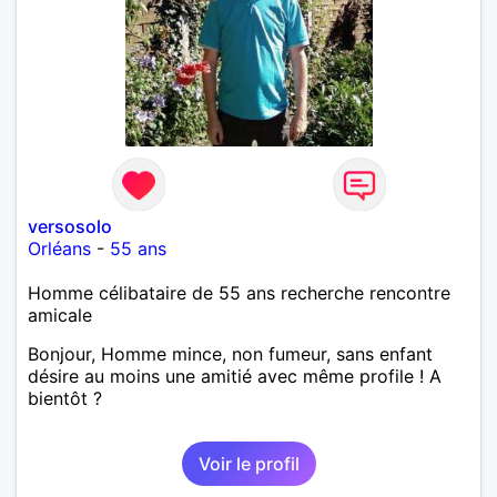
versosolo
Orléans
-
55 ans
Homme célibataire de 55 ans recherche rencontre
amicale
Bonjour, Homme mince, non fumeur, sans enfant
désire au moins une amitié avec même profile ! A
bientôt ?
Voir le profil