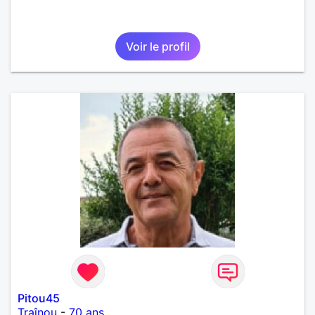
Voir le profil
Pitou45
Traînou
-
70 ans