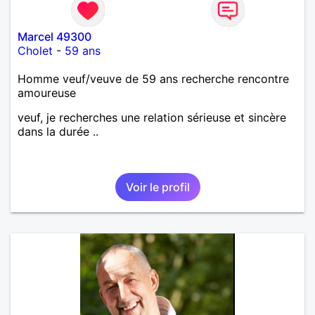
Marcel 49300
Cholet
-
59 ans
Homme veuf/veuve de 59 ans recherche rencontre
amoureuse
veuf, je recherches une relation sérieuse et sincère
dans la durée ..
Voir le profil