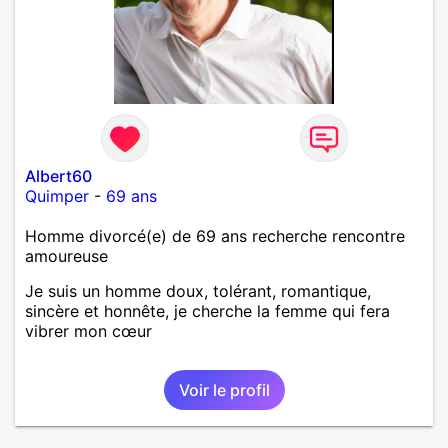
Albert60
Quimper
-
69 ans
Homme divorcé(e) de 69 ans recherche rencontre
amoureuse
Je suis un homme doux, tolérant, romantique,
sincère et honnête, je cherche la femme qui fera
vibrer mon cœur
Voir le profil