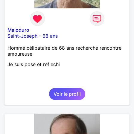
Maloduro
Saint-Joseph
-
68 ans
Homme célibataire de 68 ans recherche rencontre
amoureuse
Je suis pose et reflechi
Voir le profil